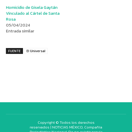
Homicidio de Gisela Gaytán
Vinculado al Cártel de Santa
Rosa
05/04/2024
Entrada similar
FUENTE
El Universal
Copyright © Todos los derechos
reservados | NOTICIAS MÉXICO, Compañía
Periodística Nacional. De no existir previa