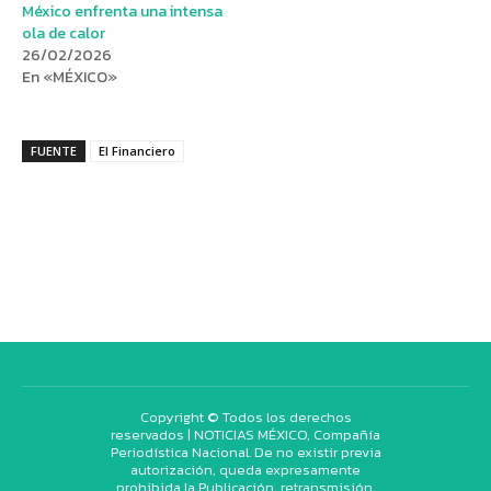
México enfrenta una intensa
ola de calor
26/02/2026
En «MÉXICO»
FUENTE
El Financiero
Copyright © Todos los derechos
reservados | NOTICIAS MÉXICO, Compañía
Periodística Nacional. De no existir previa
autorización, queda expresamente
prohibida la Publicación, retransmisión,