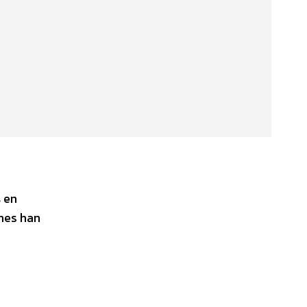
s
en
enes han