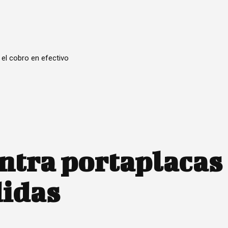
 el cobro en efectivo
ntra portaplaca
didas