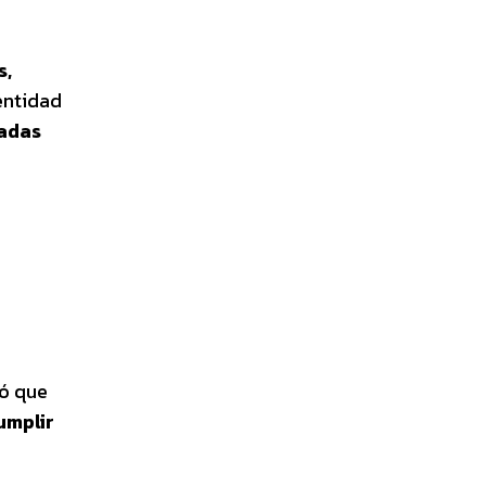
s,
 entidad
radas
a
ó que
umplir