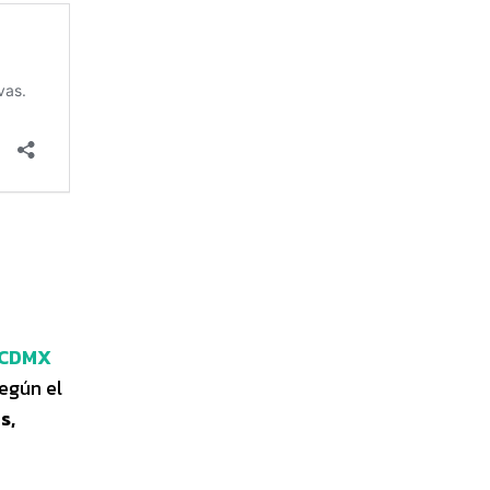
a CDMX
Según el
s,