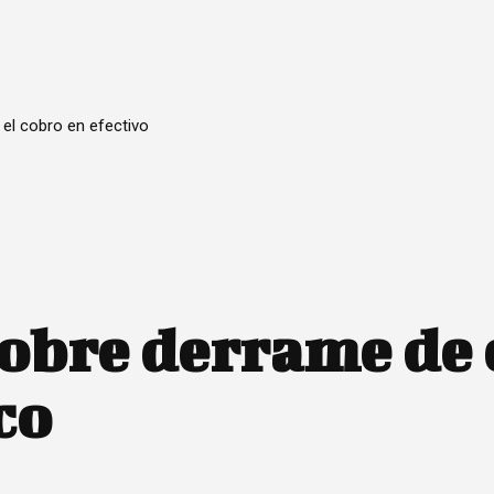
 el cobro en efectivo
obre derrame de 
co