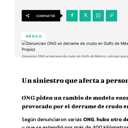
COMPARTIR
MÉXICO
Denuncian ONG un derrame de crudo en Golfo de México; calculan que e
Un siniestro que afecta a person
ONG piden un cambio de modelo energ
provocado por el derrame de crudo e
Según denunciaron varias
ONG
,
hubo otro de
y que se extendió por más de 400 kilómetro