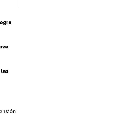
egra
rave
 las
ensión