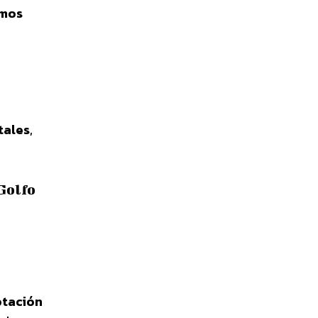
imos
tales
,
Golfo
otación