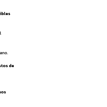
ibles
l
ano.
stos de
hos