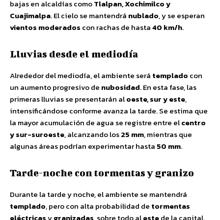
bajas en alcaldías como
Tlalpan, Xochimilco y
Cuajimalpa
. El cielo se mantendrá
nublado
, y se esperan
vientos moderados
con rachas de hasta
40 km/h
.
Lluvias desde el mediodía
Alrededor del mediodía, el ambiente será
templado
con
un aumento progresivo de
nubosidad
. En esta fase, las
primeras lluvias se presentarán al
oeste, sur y este
,
intensificándose conforme avanza la tarde. Se estima que
la mayor acumulación de agua se registre entre el
centro
y sur-suroeste
, alcanzando los
25 mm
, mientras que
algunas áreas podrían experimentar hasta
50 mm
.
Tarde-noche con tormentas y granizo
Durante la tarde y noche, el ambiente se mantendrá
templado
, pero con alta probabilidad de
tormentas
eléctricas
y
granizadas
, sobre todo al
este
de la capital.