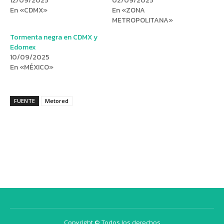
12/09/2025
02/09/2025
En «CDMX»
En «ZONA
METROPOLITANA»
Tormenta negra en CDMX y
Edomex
10/09/2025
En «MÉXICO»
FUENTE
Metored
Copyright © Todos los derechos