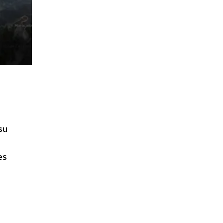
su
es