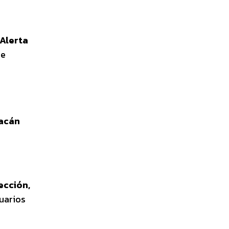
o
Alerta
se
racán
rección,
suarios