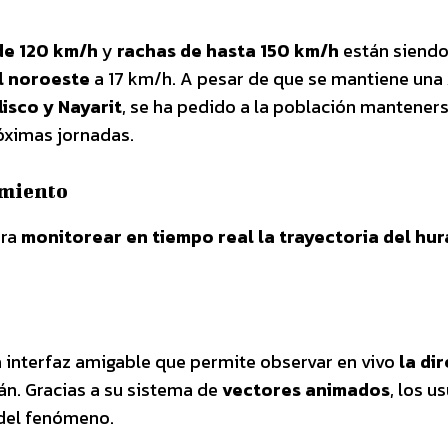
de 120 km/h
y
rachas de hasta 150 km/h
están siend
l noroeste
a 17 km/h. A pesar de que se mantiene una
lisco y Nayarit
, se ha pedido a la población mantener
róximas jornadas.
imiento
ara
monitorear en tiempo real la trayectoria del hu
 interfaz amigable que permite observar en vivo
la di
án. Gracias a su sistema de
vectores animados
, los u
del fenómeno.