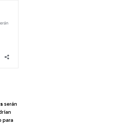
as
serán
drían
o para