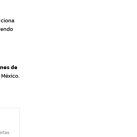
rciona
uyendo
nes de
 México.