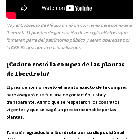
Hoy el Gobierno de México firmó un convenio para comprar a
Iberdrola 13 plantas de generación de energía eléctrica que
formarán parte del patrimonio público y serán operadas por
la CFE. Es una nueva nacionalización.
¿Cuánto costó la compra de las plantas
de Iberdrola?
El presidente
no reveló el monto exacto de la compra
,
pero aseguró que fue una negociación justa y
transparente. Afirmó que se respetaron los contratos
vigentes y que se pagó un precio razonable por las
plantas.
También
agradeció a Iberdrola por su disposición al