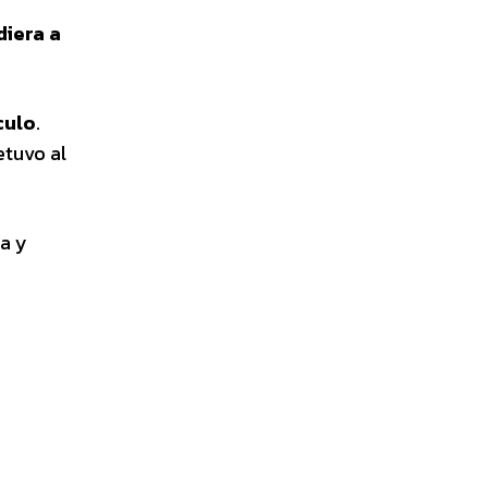
diera a
culo
.
etuvo al
ca y