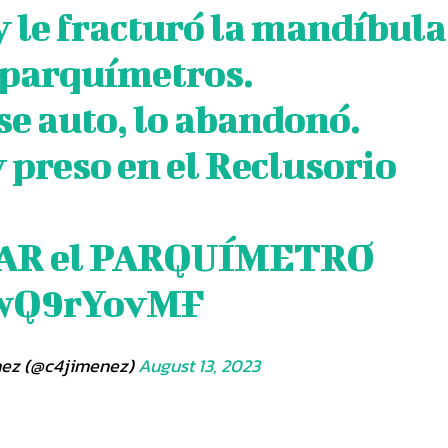
 y le fracturó la mandíbula
 parquímetros.
se auto, lo abandonó.
 preso en el Reclusorio
GAR el PARQUÍMETRO
OwQ9rYovMF
nez (@c4jimenez)
August 13, 2023