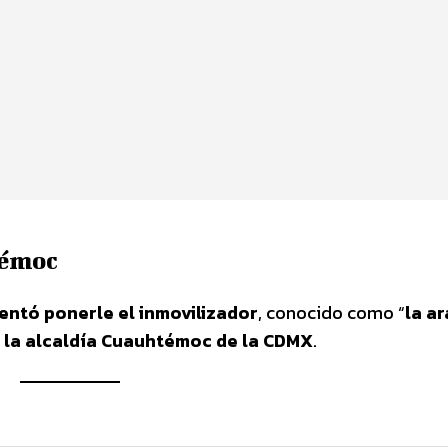
témoc
entó ponerle el inmovilizador
, conocido como “
la a
n la alcaldía Cuauhtémoc de la CDMX
.