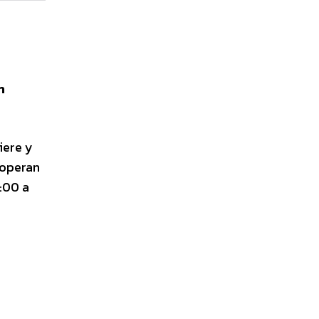
n
iere y
 operan
:00 a