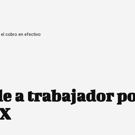
 el cobro en efectivo
 a trabajador po
MX