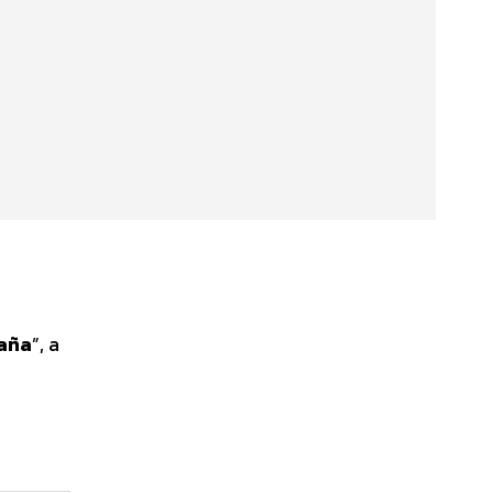
raña
”, a