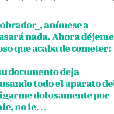
obrador_
, anímese a
pasará nada. Ahora déjeme
 oso que acaba de cometer:
y su documento deja
 usando todo el aparato de
tigarme dolosamente por
ale, no le…