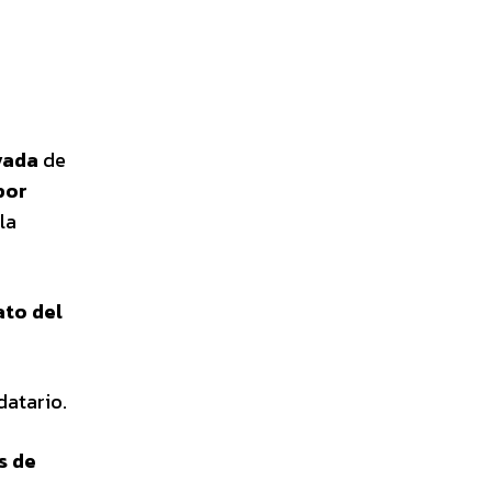
vada
de
por
 la
ato del
datario.
s de