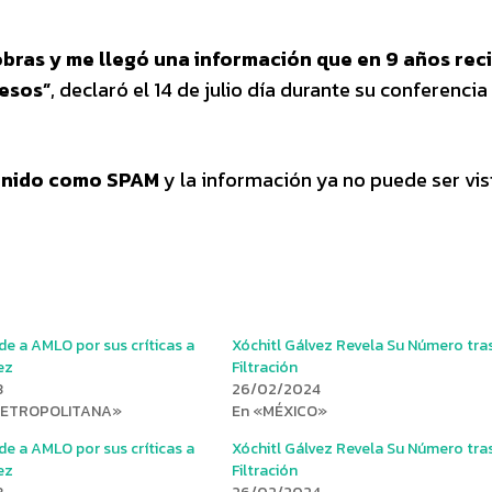
bras y me llegó una información que en 9 años rec
pesos”
, declaró el 14 de julio día durante su conferencia
tenido como SPAM
y la información ya no puede ser vis
e a AMLO por sus críticas a
Xóchitl Gálvez Revela Su Número tra
ez
Filtración
3
26/02/2024
METROPOLITANA»
En «MÉXICO»
e a AMLO por sus críticas a
Xóchitl Gálvez Revela Su Número tra
ez
Filtración