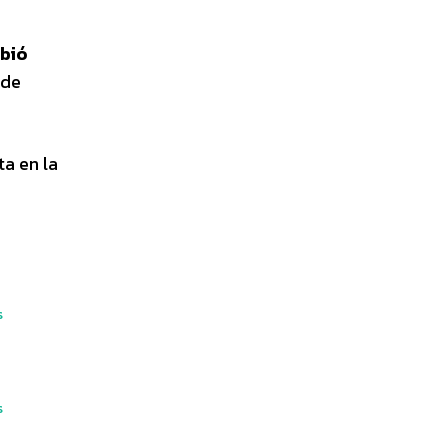
ibió
 de
ta en la
s
s