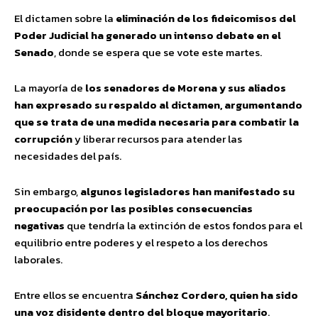
El dictamen sobre la
eliminación de los fideicomisos del
Poder Judicial ha generado un intenso debate en el
Senado
, donde se espera que se vote este martes.
La mayoría de
los senadores de Morena y sus aliados
han expresado su respaldo al dictamen, argumentando
que se trata de una medida necesaria para combatir la
corrupción
y liberar recursos para atender las
necesidades del país.
Sin embargo,
algunos legisladores han manifestado su
preocupación por las posibles consecuencias
negativas
que tendría la extinción de estos fondos para el
equilibrio entre poderes y el respeto a los derechos
laborales.
Entre ellos se encuentra
Sánchez Cordero, quien ha sido
una voz disidente dentro del bloque mayoritario
.