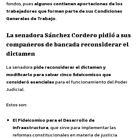
fondos, pues
algunos contienen aportaciones de los
trabajadores que forman parte de sus Condiciones
Generales de Trabajo
.
La senadora Sánchez Cordero pidió a sus
compañeros de bancada reconsiderar el
dictamen
La senadora
pide reconsiderar el dictamen y
modificarlo para salvar cinco fideicomisos que
consideró esenciales
para el funcionamiento del Poder
Judicial.
Estos son:
El Fideicomiso para el Desarrollo de
Infraestructura
, que sirve para implementar las
reformas constitucionales en materia de justicia