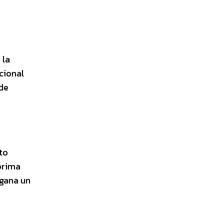
 la
cional
 de
to
prima
 gana un