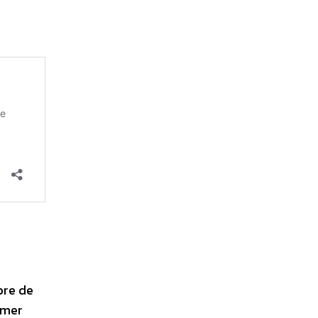
bre de
imer