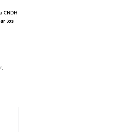
la CNDH
tar los
r,