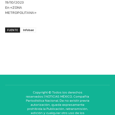
19/10/2023
En «ZONA
METROPOLITANA»
FUENTE
Infobae
Copyright © Todos los derechos
reservados | NOTICIAS MÉXICO, Compañía
Periodística Nacional. De no existir previa
autorización, queda expresamente
prohibida la Publicación, retransmisión,
edición y cualquier otro uso de los