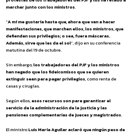
marchar junto con los ministros
.
“
A mí me gustaría hasta que, ahora que van a hacer
manifestaciones, que marchen ellos, los ministros, que
defiendan sus privilegios; o sea, fuera máscaras.
Además, sirve que les da el sol
”, dijo en su conferencia
matutina del 19 de octubre.
Sin embargo,
los trabajadores del PJF y los ministros
han negado que los fideicomisos que se quieren
extinguir sean para pagar privilegios
, como renta de
casas y cirugías.
Según ellos,
esos recursos son para garantizar el
servicio de la administración de la justicia y las
pensiones complementarias de jueces y magistrados
.
El ministro
Luis María Aguilar aclaró que ningún peso de