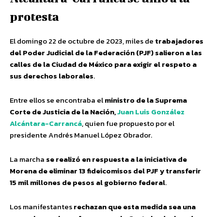
protesta
El domingo 22 de octubre de 2023, miles de
trabajadores
del Poder Judicial de la Federación (PJF) salieron a las
calles de la Ciudad de México para exigir el respeto a
sus derechos laborales
.
Entre ellos se encontraba el
ministro de la Suprema
Corte de Justicia de la Nación,
Juan Luis González
Alcántara-Carrancá
, quien fue propuesto por el
presidente Andrés Manuel López Obrador.
La marcha
se realizó en respuesta a la iniciativa de
Morena de eliminar 13 fideicomisos del PJF y transferir
15 mil millones de pesos al gobierno federal
.
Los manifestantes
rechazan que esta medida sea una