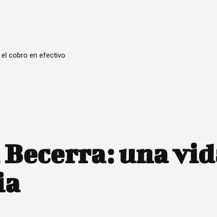
 el cobro en efectivo
i Becerra: una vi
ia