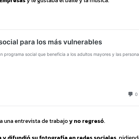
e Empresas
y le gustaba el baile y la música.
 a una entrevista de trabajo
y no regresó
.
y difundió su fotografía en redes sociales
, pidien