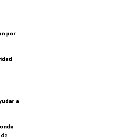
ón por
tidad
yudar a
 donde
 de