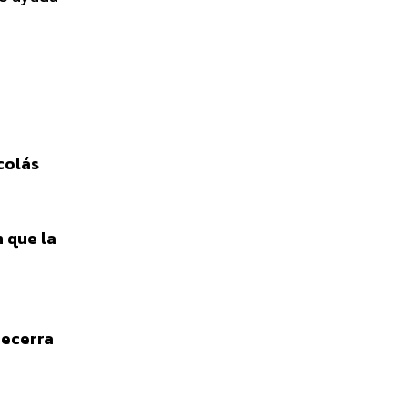
colás
 que la
Becerra