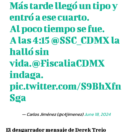
Más tarde llegó un tipo y
entró a ese cuarto.
Al poco tiempo se fue.
A las 4:15
@SSC_CDMX
la
halló sin
vida.
@FiscaliaCDMX
indaga.
pic.twitter.com/S9BhXfn
Sga
— Carlos Jiménez (@c4jimenez)
June 18, 2024
El desgarrador mensaje de Derek Trejo