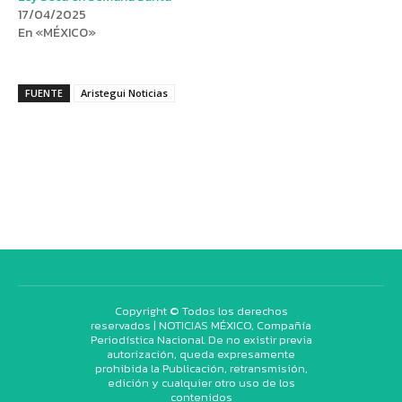
17/04/2025
En «MÉXICO»
FUENTE
Aristegui Noticias
Copyright © Todos los derechos
reservados | NOTICIAS MÉXICO, Compañía
Periodística Nacional. De no existir previa
autorización, queda expresamente
prohibida la Publicación, retransmisión,
edición y cualquier otro uso de los
contenidos