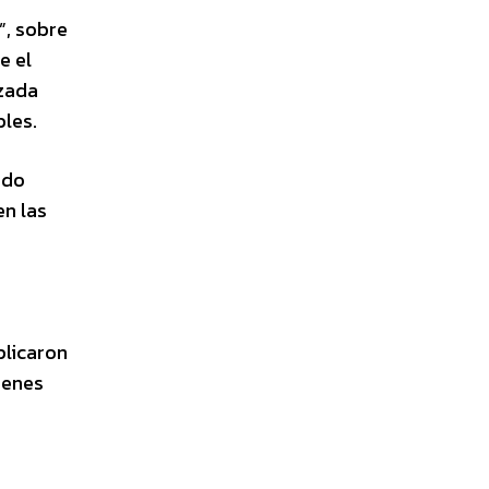
”, sobre
e el
izada
les.
ado
en las
plicaron
ienes