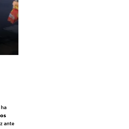
 ha
eos
oz ante