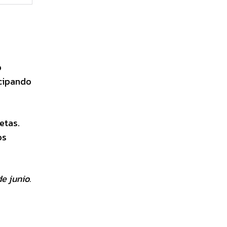
o
icipando
etas.
os
e junio.