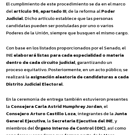
El cumplimiento de este procedimiento se da en el marco
del
artículo 96, apartado III
, de la reforma al
Poder
Judicial
. Dicho artículo establece que las personas
candidatas pueden ser postuladas por uno o varios
Poderes de la Unión, siempre que busquen el mismo cargo.
Con base en los listados proporcionados por el Senado, el
INE
elaborará listas para cada especialidad o materia
dentro de cada circuito judicial
, garantizando un
proceso equitativo. Posteriormente, en un acto público, se
realizará la
asignación aleatoria de candidaturas a cada
Distrito Judicial Electoral
.
En la ceremonia de entrega también estuvieron presentes
la
Consejera Carla Astrid Humphrey Jordan
, el
Consejero Arturo Castillo Loza
, integrantes de la
Junta
General Ejecutiva
, la
Secretaria Ejecutiva del INE
, y
miembros del
Órgano Interno de Control (OIC)
, así como