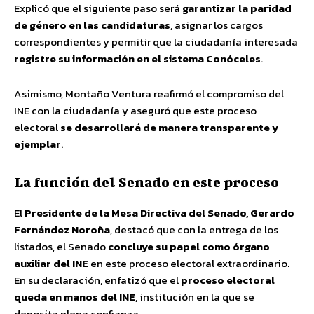
Explicó que el siguiente paso será
garantizar la paridad
de género en las candidaturas
, asignar los cargos
correspondientes y permitir que la ciudadanía interesada
registre su información en el sistema Conóceles
.
Asimismo, Montaño Ventura reafirmó el compromiso del
INE con la ciudadanía y aseguró que este proceso
electoral
se desarrollará de manera transparente y
ejemplar
.
La función del Senado en este proceso
El
Presidente de la Mesa Directiva del Senado, Gerardo
Fernández Noroña
, destacó que con la entrega de los
listados, el Senado
concluye su papel como órgano
auxiliar del INE
en este proceso electoral extraordinario.
En su declaración, enfatizó que el
proceso electoral
queda en manos del INE
, institución en la que se
deposita plena confianza.