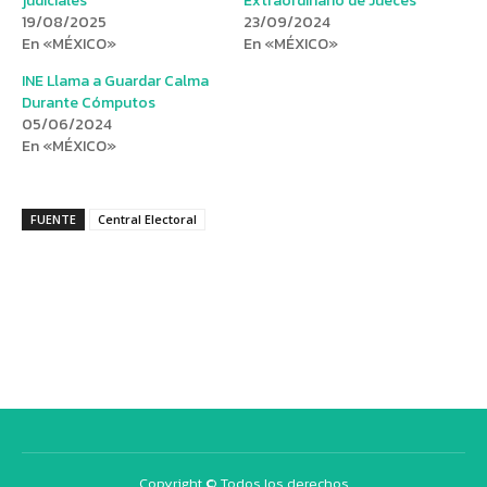
judiciales
Extraordinario de Jueces
19/08/2025
23/09/2024
En «MÉXICO»
En «MÉXICO»
INE Llama a Guardar Calma
Durante Cómputos
05/06/2024
En «MÉXICO»
FUENTE
Central Electoral
Copyright © Todos los derechos