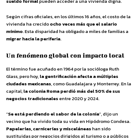
sueldo formal
pueden acceder a una vivienda digna.
Según cifras oficiales, en los últimos 16 años, el costo de la
vivienda ha crecido
ocho veces más que el salario
mínimo
. Esta disparidad ha obligado a miles de familias a
migrar hacia la periferia
.
Un fenómeno global con impacto local
El término fue acuñado en 1964 por la socióloga Ruth
Glass, pero hoy,
la gentrificación afecta a múltiples
ciudades mexicanas
, como Guadalajara y Monterrey. En la
capital,
la colonia Roma perdió más del 50% de sus
negocios tradicionales
entre 2020 y 2024.
“
Se está perdiendo el sabor de la colonia
”, dijo un
vecino que ha vivido toda su vida en Hipódromo Condesa.
Papelerías, carnicerías y misceláneas
han sido
sustituidas por negocios dirigidos al turismo o a públicos