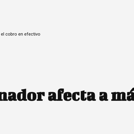
 el cobro en efectivo
nador afecta a m