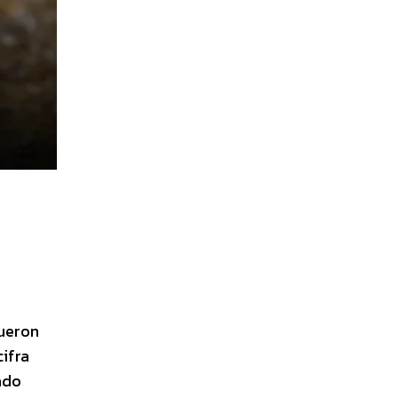
ueron
ifra
ado