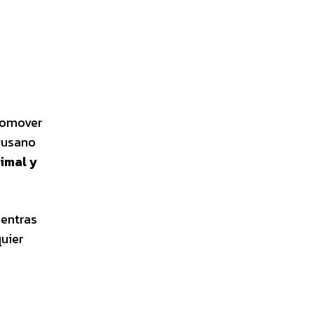
romover
 gusano
imal y
ientras
uier