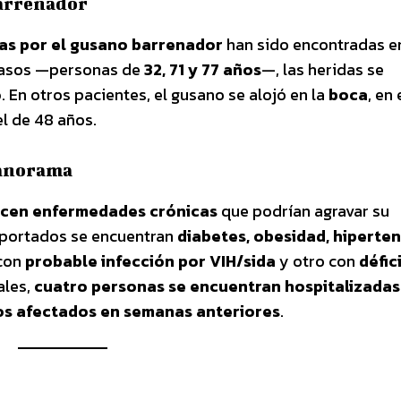
barrenador
as por el gusano barrenador
han sido encontradas e
s casos —personas de
32, 71 y 77 años
—, las heridas se
o
. En otros pacientes, el gusano se alojó en la
boca
, en
 el de 48 años.
panorama
cen enfermedades crónicas
que podrían agravar su
eportados se encuentran
diabetes, obesidad, hiperte
 con
probable infección por VIH/sida
y otro con
défic
ales,
cuatro personas se encuentran hospitalizadas
os afectados en semanas anteriores
.