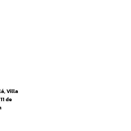
á, Villa
,
11 de
n