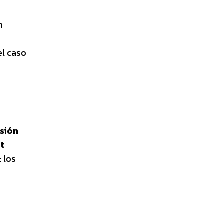
n
 el caso
nsión
it
: los