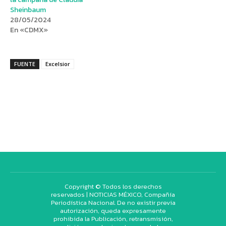
Sheinbaum
28/05/2024
En «CDMX»
FUENTE
Excelsior
Copyright © Todos los derechos
reservados | NOTICIAS MÉXICO, Compañía
Periodística Nacional. De no existir previa
autorización, queda expresamente
prohibida la Publicación, retransmisión,