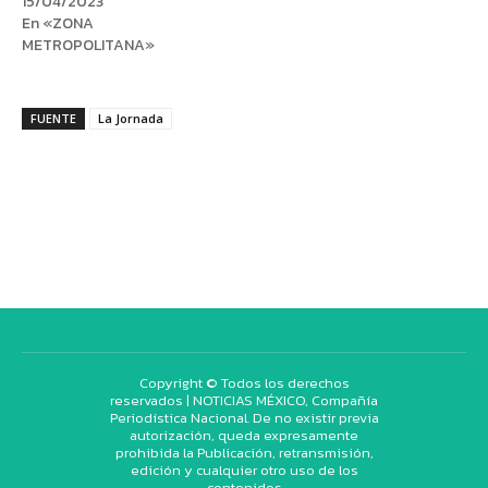
15/04/2023
En «ZONA
METROPOLITANA»
FUENTE
La Jornada
Copyright © Todos los derechos
reservados | NOTICIAS MÉXICO, Compañía
Periodística Nacional. De no existir previa
autorización, queda expresamente
prohibida la Publicación, retransmisión,
edición y cualquier otro uso de los
contenidos