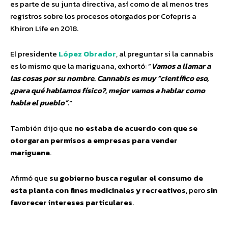
es parte de su junta directiva, así como de al menos tres
registros sobre los procesos otorgados por Cofepris a
Khiron Life en 2018.
El presidente
López Obrador
, al preguntar si la cannabis
es lo mismo que la mariguana, exhortó: “
Vamos a llamar a
las cosas por su nombre. Cannabis es muy
científico eso,
¿para qué hablamos físico?, mejor vamos a hablar como
habla el pueblo
.
“
También dijo que
no estaba de acuerdo con que se
otorgaran permisos a empresas para vender
mariguana
.
Afirmó que
su gobierno busca regular el consumo de
esta planta con fines medicinales y recreativos
, pero
sin
favorecer intereses particulares
.