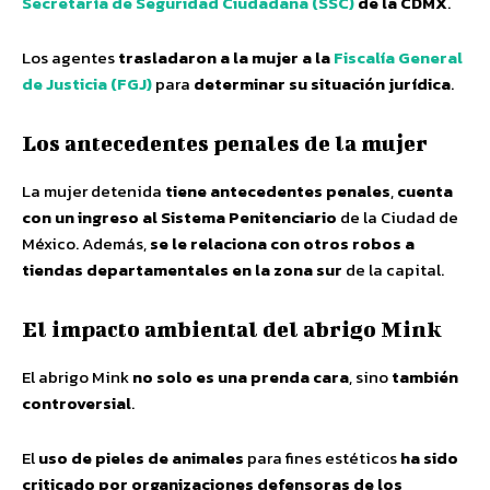
Secretaría de Seguridad Ciudadana (SSC)
de la CDMX
.
Los agentes
trasladaron a la mujer a la
Fiscalía General
de Justicia (FGJ)
para
determinar su situación jurídica
.
Los antecedentes penales de la mujer
La mujer detenida
tiene antecedentes penales
,
cuenta
con un ingreso al Sistema Penitenciario
de la Ciudad de
México. Además,
se le relaciona con otros robos a
tiendas departamentales en la zona sur
de la capital.
El impacto ambiental del abrigo Mink
El abrigo Mink
no solo es una prenda cara
, sino
también
controversial
.
El
uso de pieles de animales
para fines estéticos
ha sido
criticado por organizaciones defensoras de los