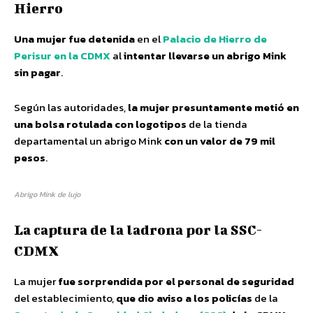
Hierro
Una mujer fue detenida
en el
Palacio de Hierro de
Perisur en la CDMX
al
intentar llevarse un abrigo Mink
sin pagar
.
Según las autoridades,
la mujer presuntamente metió en
una bolsa rotulada con logotipos
de la tienda
departamental un abrigo Mink
con un valor de 79 mil
pesos
.
Abrigo Mink de lujo
La captura de la ladrona por la SSC-
CDMX
La mujer
fue sorprendida por el personal de seguridad
del establecimiento,
que dio aviso a los policías
de la