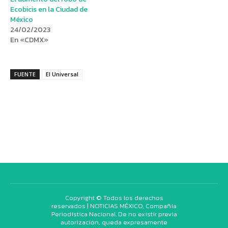
Ecobicis en la Ciudad de
México
24/02/2023
En «CDMX»
FUENTE
El Universal
Copyright © Todos los derechos
reservados | NOTICIAS MÉXICO, Compañía
Periodística Nacional. De no existir previa
autorización, queda expresamente