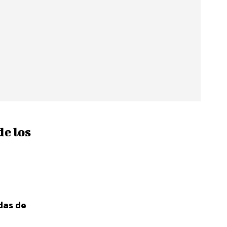
de los
das de