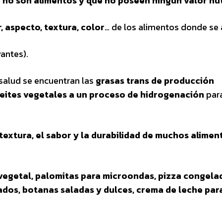
s
no son alimentos y que no poseen ningún valor nut
, aspecto, textura, color
… de los alimentos donde se
antes).
 salud se encuentran las
grasas trans
de producción
ceites vegetales a un proceso de hidrogenación
par
 textura, el sabor y la durabilidad de muchos alimen
 vegetal, palomitas para microondas, pizza congela
elados, botanas saladas y dulces, crema de leche par