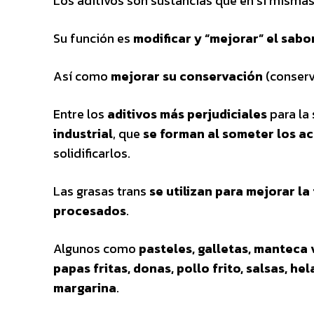
Los aditivos son sustancias que en sí misma
Su función es
modificar y “mejorar” el sabor
Así como
mejorar su conservación
(conserv
Entre los
aditivos más perjudiciales
para la
industrial
, que
se forman al someter los a
solidificarlos.
Las grasas trans
se utilizan para mejorar la
procesados
.
Algunos como
pasteles, galletas, manteca
papas fritas, donas, pollo frito, salsas, h
margarina
.