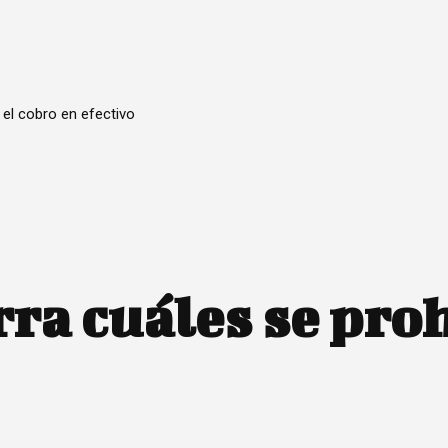
 el cobro en efectivo
aminadora a la UNAM
ra cuáles se pro