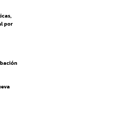
icas,
al por
obación
ueva