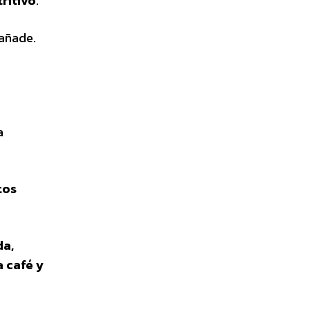
ritivo
.
 añade.
a
tos
da,
a café y