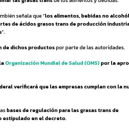
minar las grasas trans
de los alimentos y bebidas.
también señala que “
los alimentos, bebidas no alcohól
rtes de ácidos grasos trans de producción industri
s
”.
ón de dichos productos
por parte de las autoridades.
 la
Organización Mundial de Salud (OMS)
por la apr
eral verificará que las empresas cumplan con la n
las
bases de regulación para las grasas trans de
o estipulado en el decreto
.