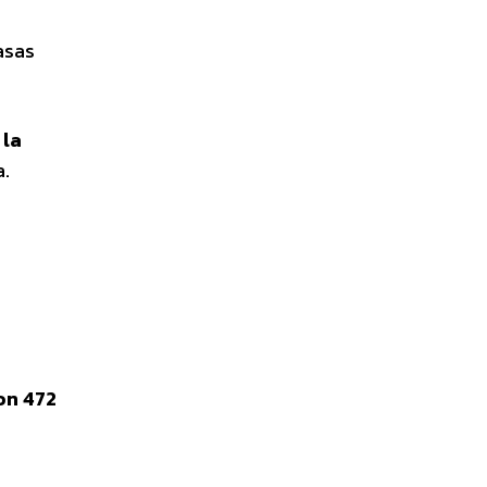
asas
 la
a.
on 472