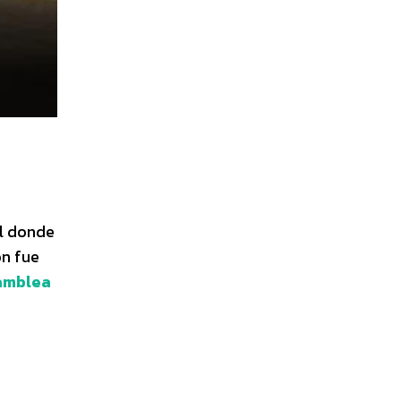
al donde
ón fue
amblea