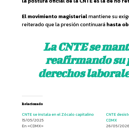
la postura oficial de la CNTE es la de no re
El movimiento magisterial
mantiene su exige
reiterado que la presión continuará
hasta ob
La CNTE se manti
reafirmando su p
derechos laborale
Relacionado
CNTE se instala en el Zócalo capitalino
CNTE desiste
15/05/2025
CDMX
En «CDMX»
26/05/202