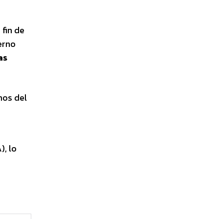
fin de
erno
as
mos del
), lo