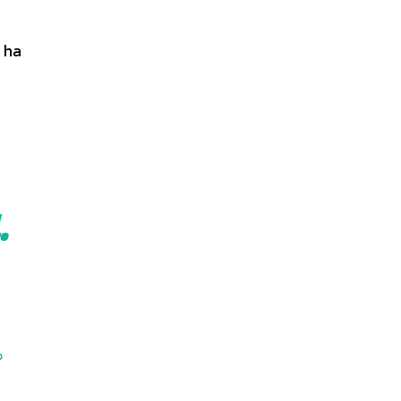
 ha
.
b