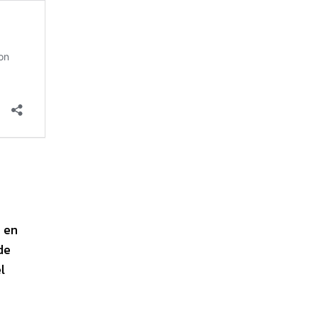
 en
de
l