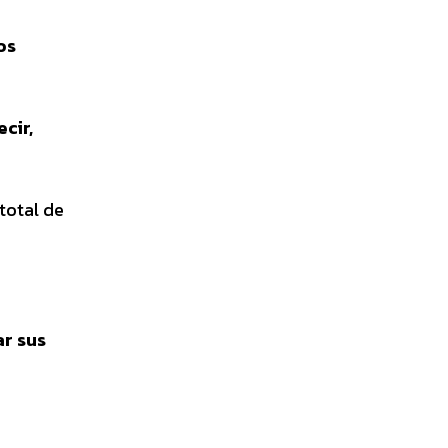
os
cir,
 total de
ar sus