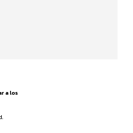
r a los
d.