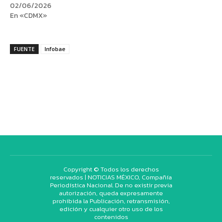
02/06/2026
En «CDMX»
FUENTE
Infobae
Copyright © Todos los derechos
reservados | NOTICIAS MÉXICO, Compañía
Periodística Nacional. De no existir previa
autorización, queda expresamente
prohibida la Publicación, retransmisión,
edición y cualquier otro uso de los
contenidos