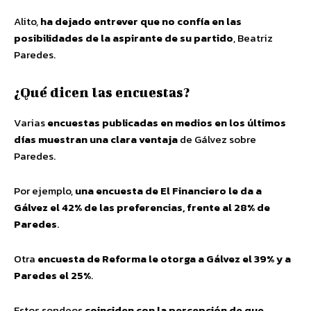
Alito,
ha dejado entrever que no confía en las
posibilidades de la aspirante de su partido
, Beatriz
Paredes.
¿Qué dicen las encuestas?
Varias
encuestas publicadas en medios en los últimos
días muestran una clara ventaja
de Gálvez sobre
Paredes.
Por ejemplo,
una encuesta de El Financiero le da a
Gálvez el 42% de las preferencias, frente al 28% de
Paredes
.
Otra
encuesta de Reforma le otorga a Gálvez el 39% y a
Paredes el 25%
.
Estos sondeos
coinciden con la percepción de que