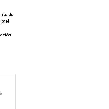
ente de
 piel
ración