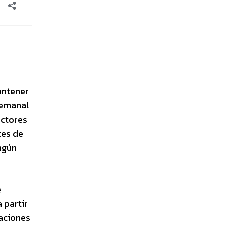
ontener
 semanal
ectores
tes de
ingún
e
 partir
taciones