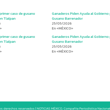
 primer caso de gusano
Ganaderos Piden Ayuda al Gobierno 
en Tlalpan
Gusano Barrenador
6
25/05/2026
»
En «MÉXICO»
 primer caso de gusano
Ganaderos Piden Ayuda al Gobierno 
en Tlalpan
Gusano Barrenador
6
25/05/2026
»
En «MÉXICO»
os derechos reservados | NOTICIAS MÉXICO, Compañía Periodística Nacional. 