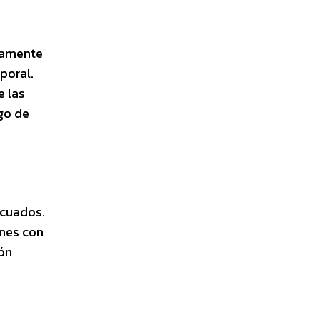
atamente
poral.
e las
go de
s
ecuados.
ones con
ón