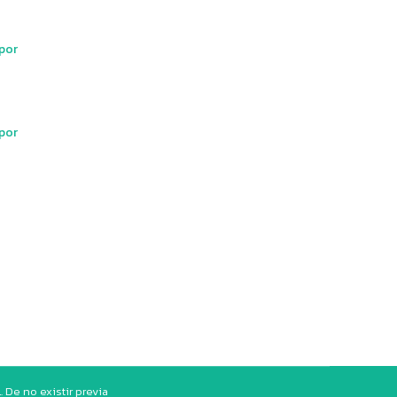
por
por
De no existir previa