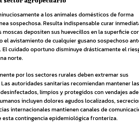
l sector agropecuario
 minuciosamente a los animales domésticos de forma
tánea sospechosa. Resulta indispensable curar inmedi
 moscas depositen sus huevecillos en la superficie cor
 el avistamiento de cualquier gusano sospechoso ant
El cuidado oportuno disminuye drásticamente el ries
na norte.
mente por los sectores rurales deben extremar sus
. Las autoridades sanitarias recomiendan mantener la
 desinfectados, limpios y protegidos con vendajes ad
 humanos incluyen dolores agudos localizados, secreci
cias internacionales mantienen canales de comunicaci
 esta contingencia epidemiológica fronteriza.