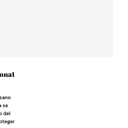
ional
usano
a se
o del
roteger