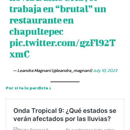
trabaja en “brutal” un
restaurante en
chapultepec
pic.twitter.com/gzFl92T
xmC
— Leandra Magnani (@leandra_magnani)
July 10, 2023
Por si te lo perdiste ↓