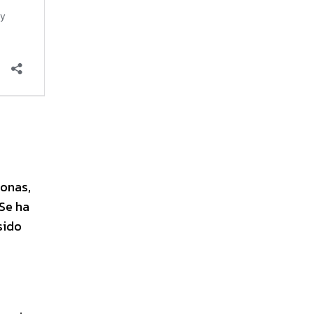
sonas,
 Se ha
sido