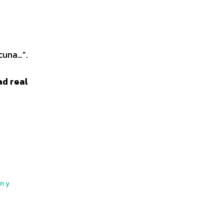
cuna…”.
ad real
n y