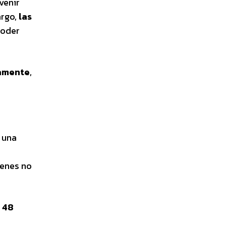
venir
argo,
las
poder
samente
,
 una
ienes no
e
48