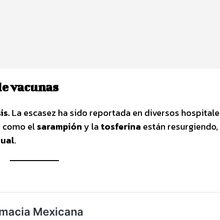
de vacunas
is.
La escasez ha sido reportada en diversos hospitale
s como el
sarampión
y la
tosferina
están resurgiendo,
gual
.