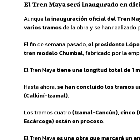
El Tren Maya será inaugurado en di
Aunque
la inauguración oficial del Tren M
varios tramos
de la obra y se han realizado 
El fin de semana pasado,
el presidente Lópe
tren modelo Chumbal
, fabricado por la em
El Tren Maya
tiene una longitud total de 1 m
Hasta ahora,
se han concluido los tramos u
(Calkiní-Izamal)
.
Los tramos cuatro
(Izamal-Cancún), cinco (
Escárcega) están en proceso
.
El Tren Maya
es una obra que marcará un an