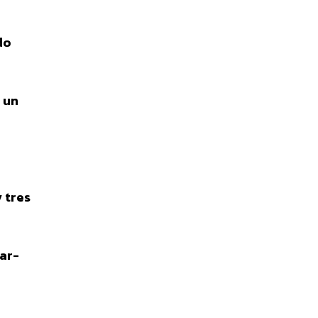
do
 un
 tres
lar-