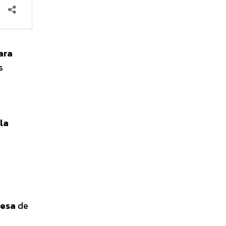
ara
s
la
resa
de