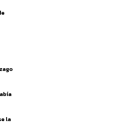
de
ezago
había
se la