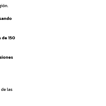
gión.
asando
s de 150
isiones
de las