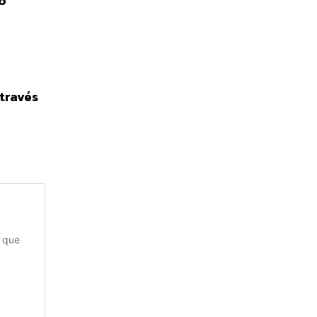
lo
 través