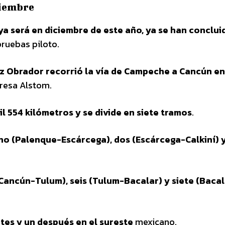
ciembre
aya será en diciembre de este año, ya se han conclui
pruebas piloto.
z Obrador recorrió la vía de Campeche a Cancún en
presa Alstom.
il 554 kilómetros y se divide en siete tramos
.
no (Palenque-Escárcega), dos (Escárcega-Calkiní) y
Cancún-Tulum), seis (Tulum-Bacalar) y siete (Baca
tes y un después en el sureste
mexicano.