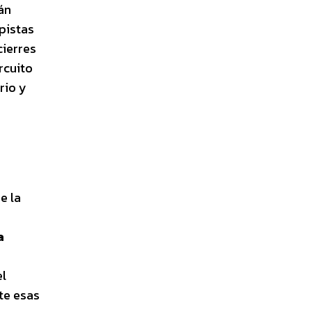
án
pistas
cierres
rcuito
rio y
e la
a
el
te esas