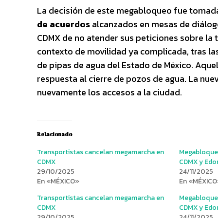
La decisión de este megabloqueo fue tomada,
de acuerdos
alcanzados en mesas de diálogo 
CDMX de no atender sus peticiones sobre la t
contexto de movilidad ya complicada, tras la
de pipas de agua del Estado de México. Aque
respuesta al cierre de pozos de agua. La nue
nuevamente los accesos a la ciudad.
Relacionado
Transportistas cancelan megamarcha en
Megabloqueo
CDMX
CDMX y Edom
29/10/2025
24/11/2025
En «MÉXICO»
En «MÉXICO
Transportistas cancelan megamarcha en
Megabloqueo
CDMX
CDMX y Edom
29/10/2025
24/11/2025