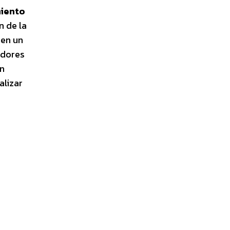
miento
n de la
 en un
adores
en
lizar