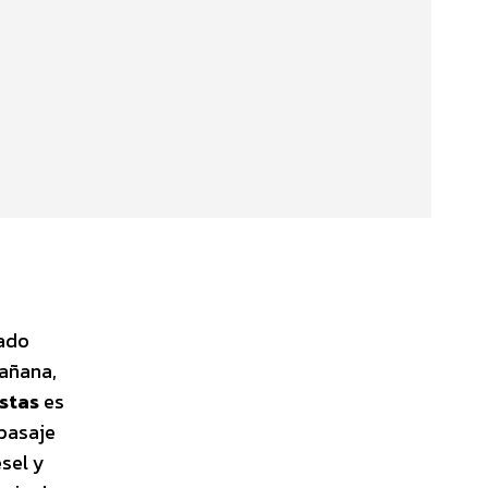
ado
mañana,
stas
es
pasaje
sel y