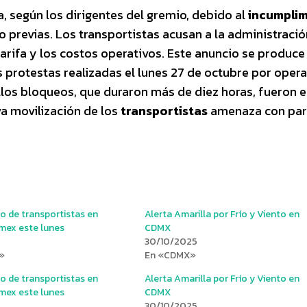
 según los dirigentes del gremio, debido al
incumpli
previas. Los transportistas acusan a la administració
arifa y los costos operativos. Este anuncio se produce
s protestas realizadas el lunes 27 de octubre por oper
llos bloqueos, que duraron más de diez horas, fueron 
va movilización de los
transportistas
amenaza con para
 de transportistas en
Alerta Amarilla por Frío y Viento en
ex este lunes
CDMX
30/10/2025
»
En «CDMX»
 de transportistas en
Alerta Amarilla por Frío y Viento en
ex este lunes
CDMX
30/10/2025