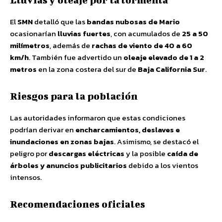
El
SMN
detalló que las
bandas nubosas de Mario
ocasionarían
lluvias fuertes
, con acumulados de
25 a 50
milímetros
, además de
rachas de viento de 40 a 60
km/h
. También fue advertido un
oleaje elevado de 1 a 2
metros
en la zona costera del sur de
Baja California Sur
.
Riesgos para la población
Las autoridades informaron que estas condiciones
podrían derivar en
encharcamientos, deslaves e
inundaciones en zonas bajas
. Asimismo, se destacó el
peligro por
descargas eléctricas
y la posible
caída de
árboles y anuncios publicitarios
debido a los vientos
intensos.
Recomendaciones oficiales