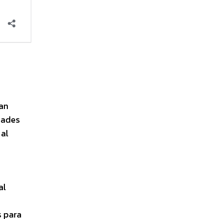
tan
dades
 al
al
s para