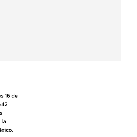
s 16 de
0:42
s
 la
éxico.