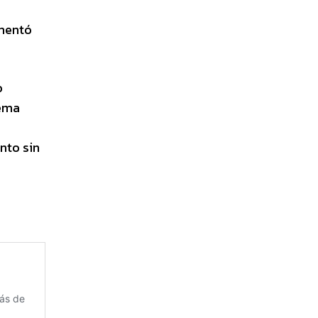
ementó
o
tema
nto sin