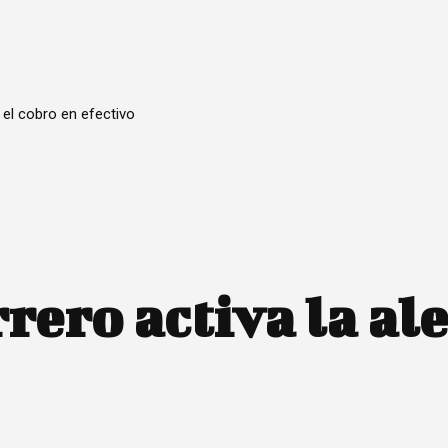
 el cobro en efectivo
ero activa la ale