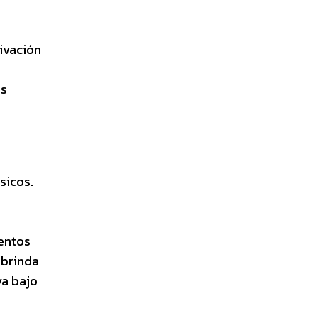
ivación
as
sicos.
ientos
 brinda
va bajo