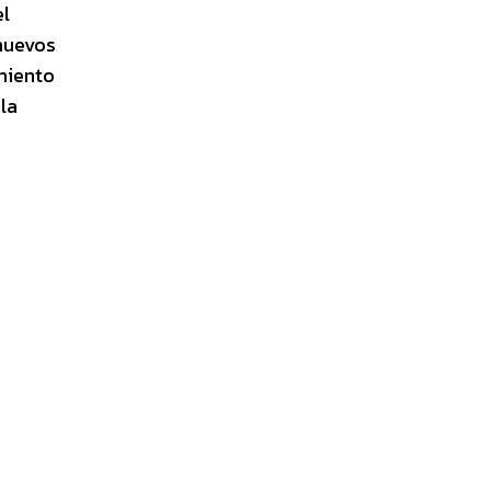
el
nuevos
miento
la