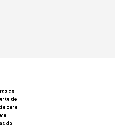
ras de
uerte de
ia para
aja
das de