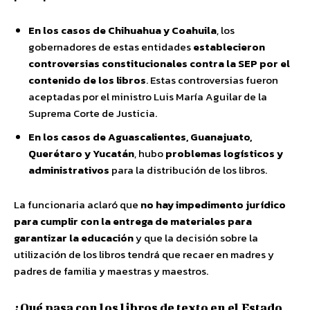
En los casos de Chihuahua y Coahuila
, los
gobernadores de estas entidades
establecieron
controversias constitucionales contra la SEP por el
contenido de los libros
. Estas controversias fueron
aceptadas por el ministro Luis María Aguilar de la
Suprema Corte de Justicia.
En los casos de Aguascalientes, Guanajuato,
Querétaro y Yucatán
, hubo
problemas logísticos y
administrativos
para la distribución de los libros.
La funcionaria aclaró que
no hay impedimento jurídico
para cumplir con la entrega de materiales para
garantizar la educación
y que la decisión sobre la
utilización de los libros tendrá que recaer en madres y
padres de familia y maestras y maestros.
¿Qué pasa con los libros de texto en el Estado