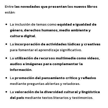
Entre
las novedades que presentan los nuevos libros
están:
La inclusión de temas como
equidad e igualdad de
género, derechos humanos, medio ambiente y
cultura digital
.
La
incorporación de actividades lúdicas y creativas
para fomentar el aprendizaje significativo.
La
utilización de recursos multimedia como videos,
audios e imágenes para complementar la
información
.
La
promoción del pensamiento crítico y reflexivo
mediante preguntas abiertas y retadoras.
La
valoración de la diversidad cultural y lingüística
del país
mediante textos literarios y testimonios.