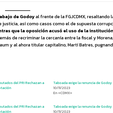
trabajo de Godoy
al frente de la FGJCDMX, resaltando l
de justicia, así como casos como el de supuesta corrup
tras que la oposición acusó el uso de la institució
emás de recriminar la cercanía entre la fiscal y Morena,
um y al ahora titular capitalino, Martí Batres, pugnan
Diputados del PRI Rechazan a
Taboada exige la renuncia de Godoy
tación
10/11/2023
En «CDMX»
Diputados del PRI Rechazan a
Taboada exige la renuncia de Godoy
tación
10/11/2023