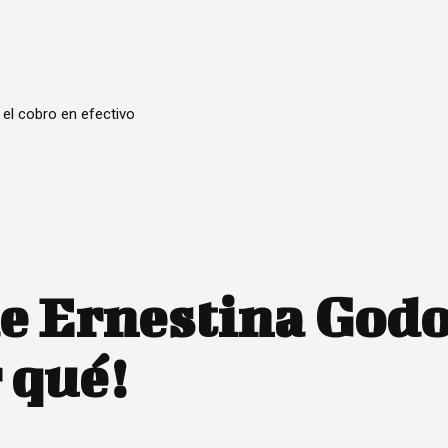
 el cobro en efectivo
de Ernestina God
 qué!