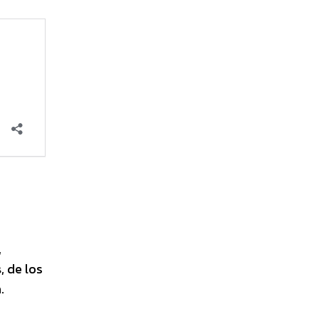
,
s
, de los
.