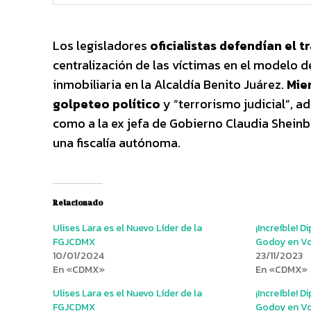
Los legisladores
oficialistas defendían el 
centralización de las víctimas en el modelo 
inmobiliaria en la Alcaldía Benito Juárez.
Mien
golpeteo político
y “terrorismo judicial”, ad
como a la ex jefa de Gobierno Claudia Sheinba
una fiscalía autónoma.
Relacionado
Ulises Lara es el Nuevo Líder de la
¡Increíble! 
FGJCDMX
Godoy en Vo
10/01/2024
23/11/2023
En «CDMX»
En «CDMX»
Ulises Lara es el Nuevo Líder de la
¡Increíble! 
FGJCDMX
Godoy en Vo