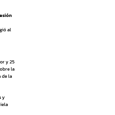
sesión
gió al
vor y 25
obre la
 de la
s
y
iela