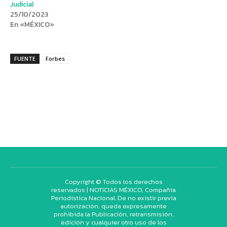
Judicial
25/10/2023
En «MÉXICO»
FUENTE
Forbes
Copyright © Todos los derechos
reservados | NOTICIAS MÉXICO, Compañía
Periodística Nacional. De no existir previa
autorización, queda expresamente
prohibida la Publicación, retransmisión,
edición y cualquier otro uso de los