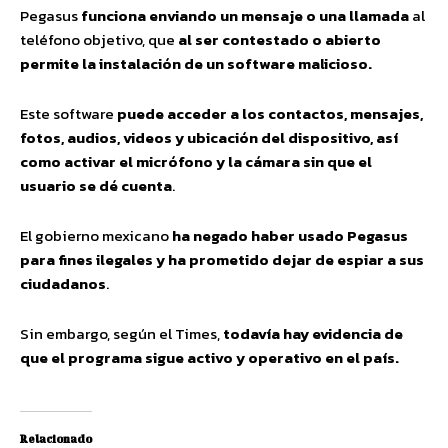
Pegasus
funciona enviando un mensaje o una llamada
al
teléfono objetivo, que
al ser contestado o abierto
permite la instalación de un software malicioso.
Este software
puede acceder a los contactos, mensajes,
fotos, audios, videos y ubicación del dispositivo, así
como activar el micrófono y la cámara sin que el
usuario se dé cuenta
.
El gobierno mexicano
ha negado haber usado Pegasus
para fines ilegales y ha prometido dejar de espiar a sus
ciudadanos
.
Sin embargo, según el Times,
todavía hay evidencia de
que el programa sigue activo y operativo en el país.
Relacionado