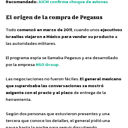
Recomendado:
AICM confirma choque de aviones
El origen de la compra de Pegasus
Todo
comenzó en marzo de 2011
, cuando unos
ejecutivos
israelíes viajaron a México para vender su producto
a
las autoridades militares.
El programa espía se llamaba Pegasus y era desarrollado
por la empresa
NSO Group
.
Las negociaciones no fueron fáciles.
El general mexicano
que supervisaba las conversaciones se mostró
exigente con el precio y el plazo
de entrega de la
herramienta.
Según dos personas que estuvieron presentes y una
tercera que conoce los detalles, el general pidió una
pausa hasta la noche para seguir discutiendo.