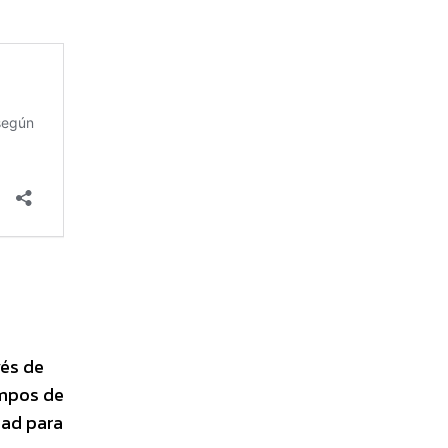
vés de
empos de
dad para