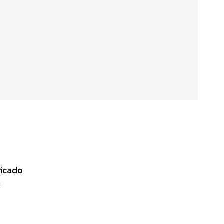
icado
o