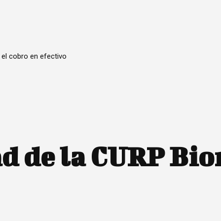
 el cobro en efectivo
d de la CURP Biom