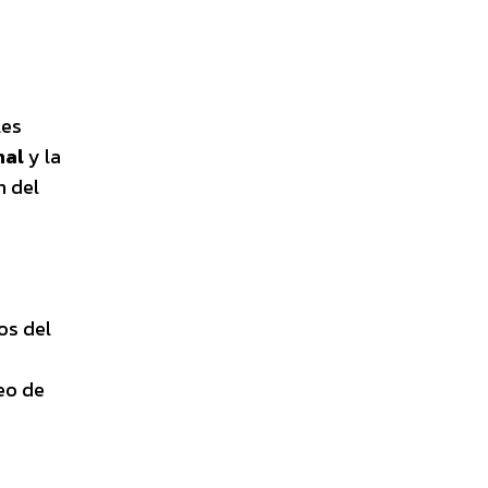
les
nal
y la
n del
os del
neo de