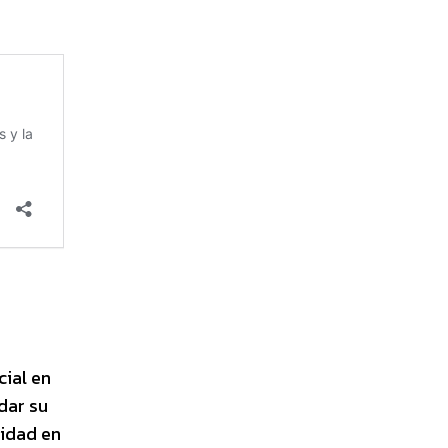
ial en
idar su
ridad en