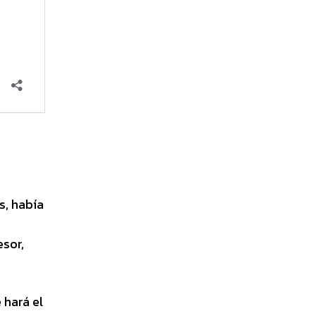
s, había
esor,
 hará el