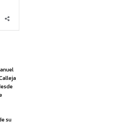
Manuel
Calleja
 desde
e
de su