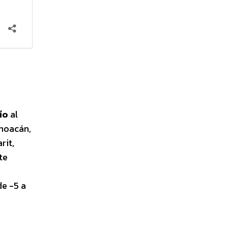
ío
al
choacán,
rit,
te
de -5 a