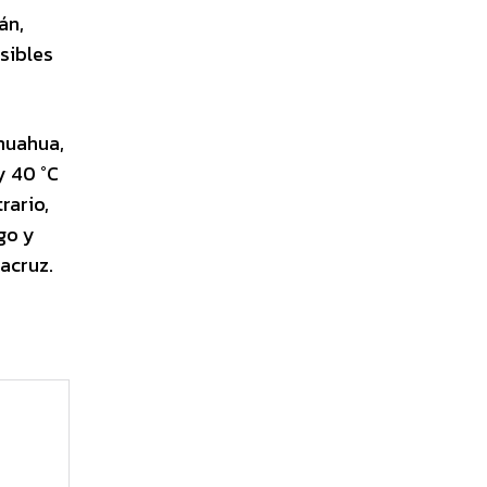
án,
sibles
huahua,
y 40 °C
rario,
go y
acruz.