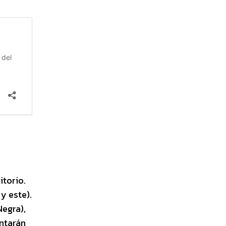
itorio.
y este).
Negra),
ntarán