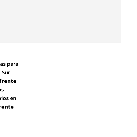
das para
o Sur
frente
os
bios en
rente