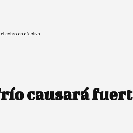
 el cobro en efectivo
río causará fuert