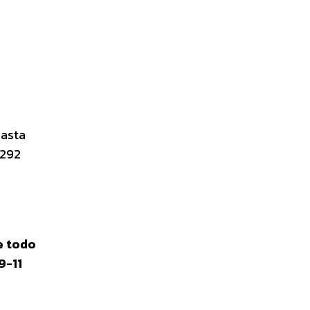
hasta
 292
e todo
9-11