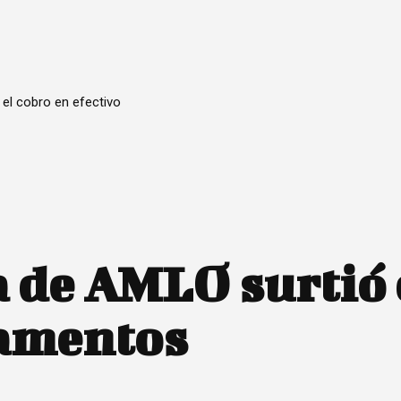
 el cobro en efectivo
de AMLO surtió 
camentos