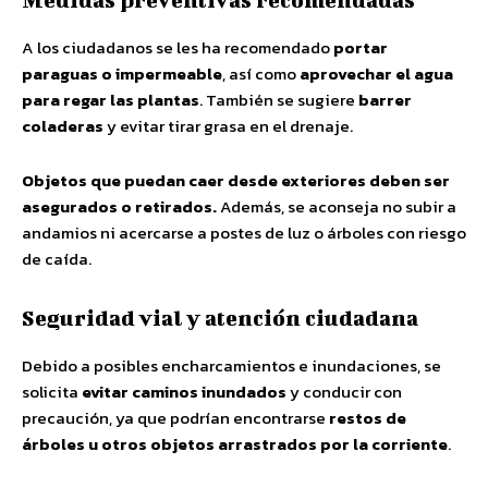
A los ciudadanos se les ha recomendado
portar
paraguas o impermeable
, así como
aprovechar el agua
para regar las plantas
. También se sugiere
barrer
coladeras
y evitar tirar grasa en el drenaje.
Objetos que puedan caer desde exteriores deben ser
asegurados o retirados.
Además, se aconseja no subir a
andamios ni acercarse a postes de luz o árboles con riesgo
de caída.
Seguridad vial y atención ciudadana
Debido a posibles encharcamientos e inundaciones, se
solicita
evitar caminos inundados
y conducir con
precaución, ya que podrían encontrarse
restos de
árboles u otros objetos arrastrados por la corriente
.