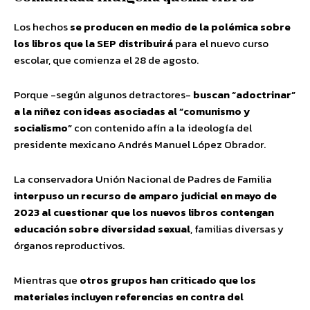
Los hechos
se producen en medio de la polémica sobre
los libros que la SEP distribuirá
para el nuevo curso
escolar, que comienza el 28 de agosto.
Porque -según algunos detractores-
buscan “adoctrinar”
a la niñez con ideas asociadas al “comunismo y
socialismo”
con contenido afín a la ideología del
presidente mexicano Andrés Manuel López Obrador.
La conservadora Unión Nacional de Padres de Familia
interpuso un recurso de amparo judicial en mayo de
2023 al cuestionar que los nuevos libros contengan
educación sobre diversidad sexual
, familias diversas y
órganos reproductivos.
Mientras que
otros grupos han criticado que los
materiales incluyen referencias en contra del