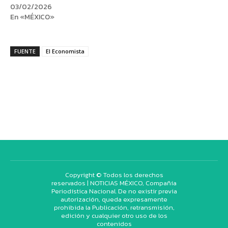
03/02/2026
En «MÉXICO»
FUENTE
El Economista
Copyright © Todos los derechos
reservados | NOTICIAS MÉXICO, Compañía
Periodística Nacional. De no existir previa
autorización, queda expresamente
prohibida la Publicación, retransmisión,
edición y cualquier otro uso de los
contenidos