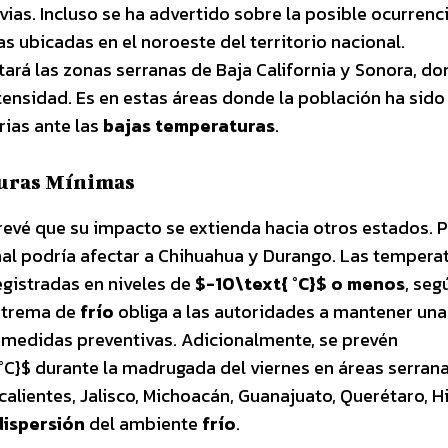
ias. Incluso se ha advertido sobre la posible ocurrenc
 ubicadas en el noroeste del territorio nacional.
tará las zonas serranas de Baja California y Sonora, do
tensidad. Es en estas áreas donde la población ha sido
rias ante las
bajas temperaturas
.
turas Mínimas
evé que su impacto se extienda hacia otros estados. P
al podría afectar a Chihuahua y Durango. Las tempera
egistradas en niveles de
$-10\text{ °C}$ o menos
, seg
extrema de
frío
obliga a las autoridades a mantener una
r medidas preventivas. Adicionalmente, se prevén
°C}$ durante la madrugada del viernes en áreas serran
alientes, Jalisco, Michoacán, Guanajuato, Querétaro, H
dispersión
del ambiente
frío
.