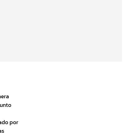
mera
junto
cado por
as