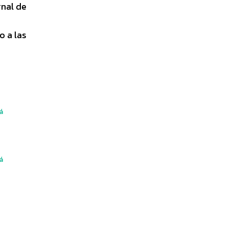
rnal de
o a las
á
á