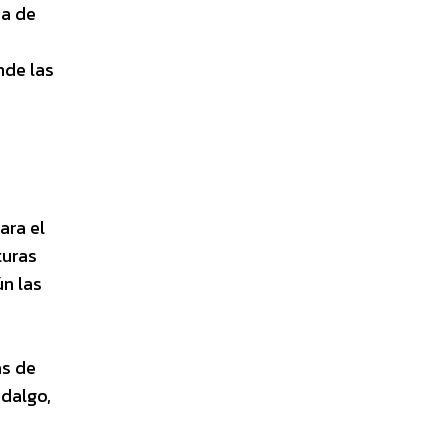
ia de
nde las
ara el
turas
ún las
as de
idalgo,