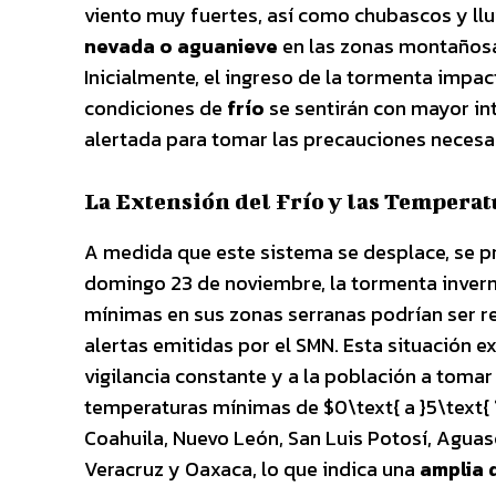
viento muy fuertes, así como chubascos y lluv
nevada o aguanieve
en las zonas montañosas
Inicialmente, el ingreso de la tormenta impac
condiciones de
frío
se sentirán con mayor in
alertada para tomar las precauciones necesa
La Extensión del Frío y las Tempera
A medida que este sistema se desplace, se pr
domingo 23 de noviembre, la tormenta invern
mínimas en sus zonas serranas podrían ser r
alertas emitidas por el SMN. Esta situación 
vigilancia constante y a la población a toma
temperaturas mínimas de $0\text{ a }5\text{ 
Coahuila, Nuevo León, San Luis Potosí, Aguasc
Veracruz y Oaxaca, lo que indica una
amplia 