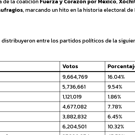
a de la coalición
Fuerza y Corazón por México
,
Xóchi
sufragios
, marcando un hito en la historia electoral de
istribuyeron entre los partidos políticos de la siguie
Votos
Porcentaj
9,664,769
16.04%
5,736,661
9.54%
1,121,019
1.86%
4,677,082
7.78%
3,882,832
6.45%
6,204,501
10.32%