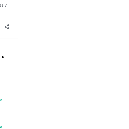
de
 y
 y