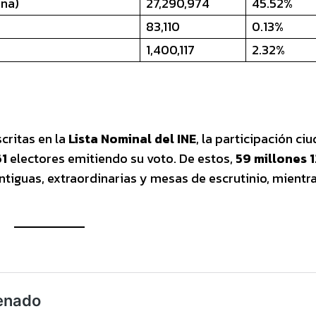
ena)
27,290,974
45.52%
83,110
0.13%
1,400,117
2.32%
critas en la
Lista Nominal del INE
, la participación c
61
electores emitiendo su voto. De estos,
59 millones 1
ntiguas, extraordinarias y mesas de escrutinio, mientr