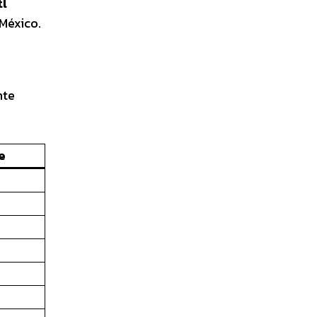
tl
 México.
nte
e