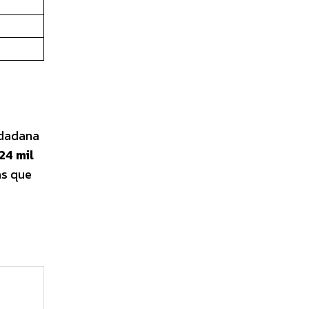
iudadana
24 mil
as que