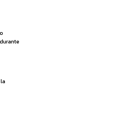
do
 durante
la