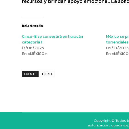
recursos y brindan apoyo emocional. La soli
Relacionado
Cinco-E se convertirá en huracán
México se pr
categoría 1
torrenciales
17/06/2025
09/10/2025
En «MÉXICO»
En «MÉXICO
FUENTE
El País
Copyright © Todos l
autorización, queda exp