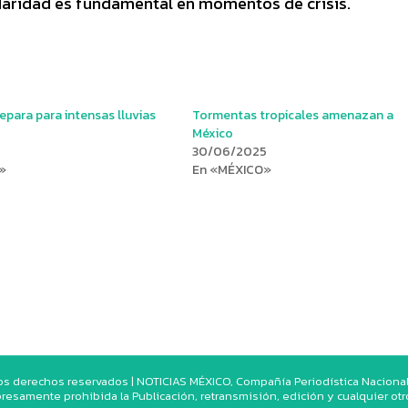
daridad es fundamental en momentos de crisis.
epara para intensas lluvias
Tormentas tropicales amenazan a
México
30/06/2025
»
En «MÉXICO»
os derechos reservados | NOTICIAS MÉXICO, Compañía Periodística Nacional. 
resamente prohibida la Publicación, retransmisión, edición y cualquier ot