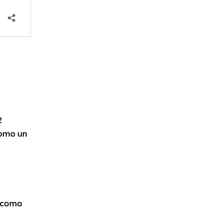
2
como un
a como