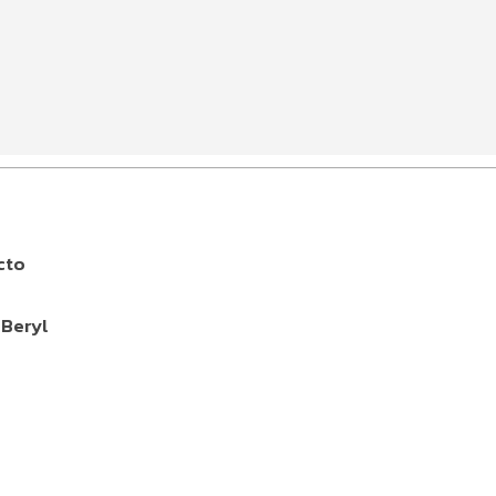
s
cto
 Beryl