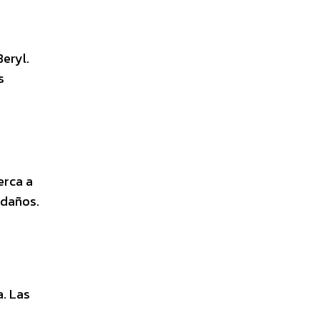
eryl.
s
erca a
 daños.
. Las