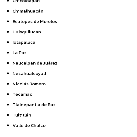
Chicoloapan
Chimalhuacán
Ecatepec de Morelos
Huixquilucan
Ixtapaluca
La Paz
Naucalpan de Juárez
Nezahualcóyotl
Nicolás Romero
Tecámac
Tlalnepantla de Baz
Tultitlán
Valle de Chalco